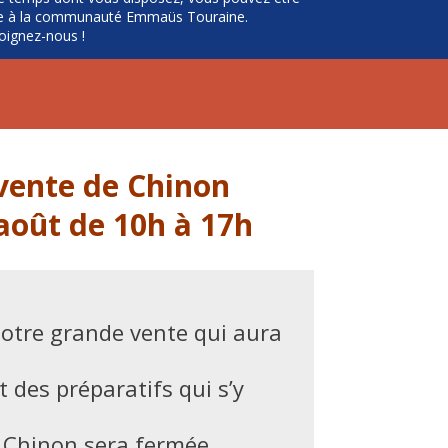
le à la communauté Emmaüs Touraine.
oignez-nous !
vente de Chinon
août de 10h à 17h
otre grande vente qui aura
t des préparatifs qui s’y
Chinon sera fermée