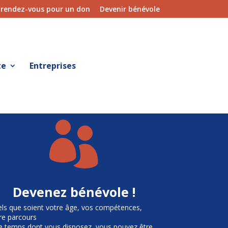
 rendez-vous pour un don
Devenir bénévole
te
Entreprises

Devenez bénévole !
ls que soient votre âge, vos compétences,
re parcours
le temps dont vous disposez, vous pouvez être