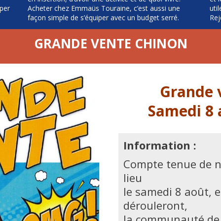
iper
Acheter chez Emmaüs Touraine, c’est aussi une
uti
façon simple de s’équiper avec un budget serré.
Rej
GRANDE VENTE CHINON
Grande 
Samedi 8 
Information :
Compte tenue de n
lieu
le samedi 8 août, e
dérouleront,
la communauté de 