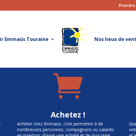
Prendre
ir Emmaüs Touraine
Nos lieux de ven

Achetez !
e
Acheter chez Emmaüs, c’est permettre à de
Que
nombreuses personnes, compagnons ou salariés
vot
en insertion, d’avoir une activité et de quoi vivre.
et 