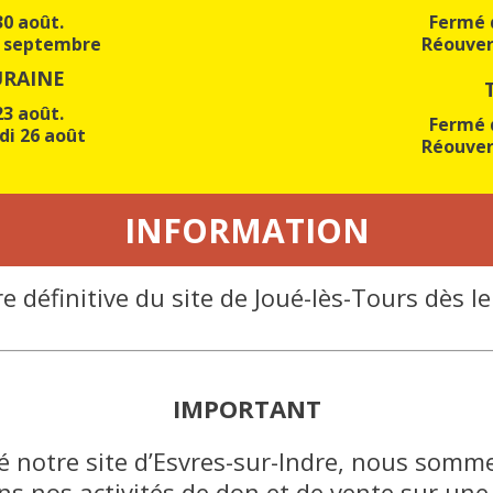
30 août.
Fermé d
5 septembre
Réouver
URAINE
23 août.
Fermé d
di 26 août
Réouver
INFORMATION
 définitive du site de Joué-lès-Tours dès l
IMPORTANT
ché notre site d’Esvres-sur-Indre, nous som
ns nos activités de don et de vente sur une